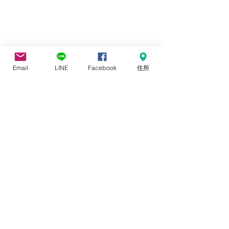
＃ホームページ　＃リニューアル　＃
本多優子　＃HONDAYUKO ＃
Email
LINE
Facebook
住所
YUKOHONDA ＃オズウェル　＃株式会
社オズウェル　＃研修　＃講師　＃カ
ウンセラー
すべて表示
最新記事