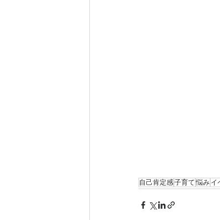
自己肯定感
子育て
悩み
イ