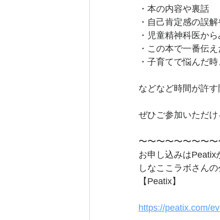
・本の内容や裏話
・自己肯定感の誤解
・児童精神科医から
・この本で一番伝え
・子育てで悩んだ時
などなど時間が許す
ぜひご参加いただけ
〜〜〜〜〜〜〜〜〜
お申し込みはPeatix
しなここラボさんの公
【Peatix】
https://peatix.com