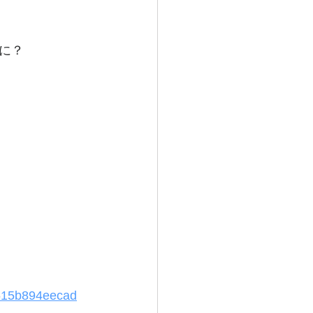
に？
0515b894eecad