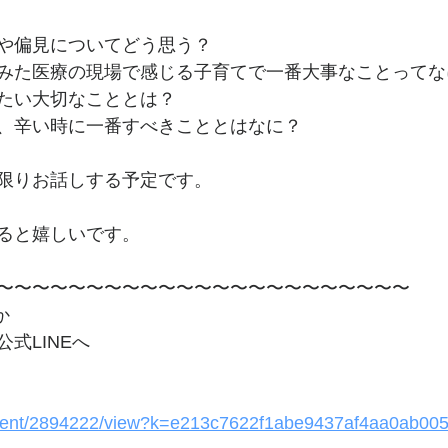
や偏見についてどう思う？
みた医療の現場で感じる子育てで一番大事なことってな
たい大切なこととは？
、辛い時に一番すべきこととはなに？
限りお話しする予定です。
ると嬉しいです。
〜〜〜〜〜〜〜〜〜〜〜〜〜〜〜〜〜〜〜〜〜〜〜
か
式LINEへ
/event/2894222/view?k=e213c7622f1abe9437af4aa0ab0