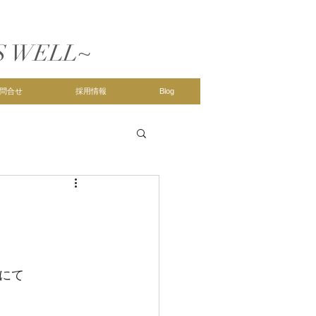
S WELL~
問合せ
採用情報
Blog
にて