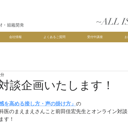
~ALL I
材・組織開発
会社情報
よくあるご質問
受付中講座
お
1分
対談企画いたします！
感を高める接し方・声の掛け方」
の
科医のまえまえさんこと前田佳宏先生とオンライン対談
ます！