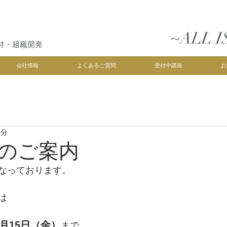
~ALL I
材・組織開発
会社情報
よくあるご質問
受付中講座
お
1分
のご案内
なっております。
は
8月15日（金）
まで