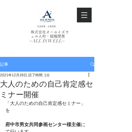
社員研修・企業研修
株式会社オールイズウ
ェル人材・組織開発
~ALL IS WELL~
記事
2021年12月28日
読了時間: 1分
大人のための自己肯定感セ
ミナー開催
「大人のための自己肯定感セミナー」
を
府中市男女共同参画センター様主催
に
て行います。