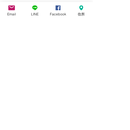
Email
LINE
Facebook
住所
#大坂なおみ
　＃アンガーマネジメン
ト　＃感情のコントロール
＃講座
すべて表示
最新記事