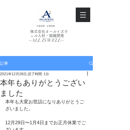
社員研修・企業研修
株式会社オールイズウ
ェル人材・組織開発
~ALL IS WELL~
記事
2021年12月28日
読了時間: 1分
本年もありがとうござい
ました
本年も大変お世話になりありがとうご
ざいました。
12月29日〜1月4日までお正月休業でご
ざいます。