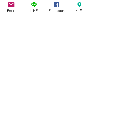
Email
LINE
Facebook
住所
コメント
会社名変更のご案内
コメントを追加…
弊社を装った不
にご注意願いま
HOME
​研修・講演依頼