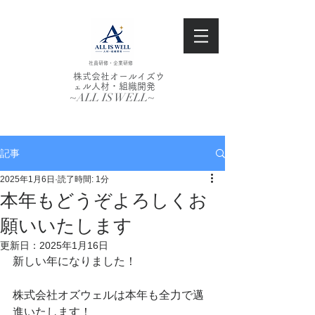
社員研修・企業研修
株式会社オールイズウ
ェル人材・組織開発
~ALL IS WELL~
記事
2025年1月6日
読了時間: 1分
本年もどうぞよろしくお
願いいたします
更新日：
2025年1月16日
新しい年になりました！
株式会社オズウェルは本年も全力で邁
進いたします！