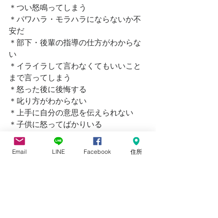
＊つい怒鳴ってしまう
＊パワハラ・モラハラにならないか不
安だ
＊部下・後輩の指導の仕方がわからな
い
＊イライラして言わなくてもいいこと
まで言ってしまう
＊怒った後に後悔する
＊叱り方がわからない
＊上手に自分の意思を伝えられない
＊子供に怒ってばかりいる
一つでも当てはまったらぜひご受講く
ださい。
Email
LINE
Facebook
住所
＜アンガーマネジメント叱り方入門講
座＞では
アンガーマネジメントの「大原則であ
る叱ることはOKだが、
他人・自分・モノを傷つけない」方法
で効果的に叱るための考え方、