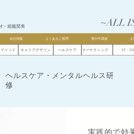
~ALL I
材・組織開発
会社情報
よくあるご質問
受付中講座
お
スマインド
キャリアデザイン
ヘルスケア
マーケティング
IT・D
ヘルスケア・メンタルヘルス研
修
実践的で効