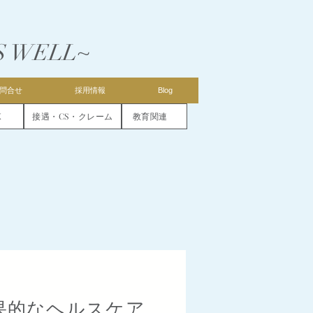
S WELL~
問合せ
採用情報
Blog
X
接遇・CS・クレーム
教育関連
果的なヘルスケア