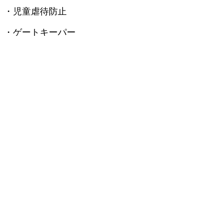
​・児童虐待防止
​・ゲートキーパー
​・ハラスメント防止
​・Well-being
​・アカデミックハラスメント
​・HSC(Highly Sensitive Child)
​・保護者対応コミュニケーション
【保護者/PTA向け】
​・子どもの自己肯定感の育み方