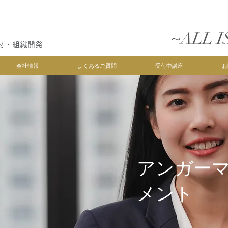
~ALL I
材・組織開発
会社情報
よくあるご質問
受付中講座
お
アンガー
メント