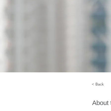
< Back
About 