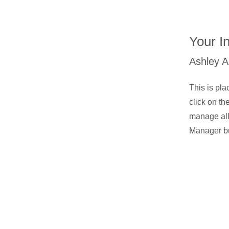
Your In
Ashley 
This is pla
click on t
manage all 
Manager but