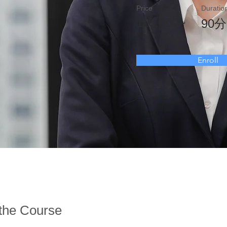
Price
Duratio
110,000~
90
Enroll
the Course