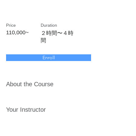
レジリエンス
Price
Duration
110,000~
２時間〜４時
間
Enroll
About the Course
Your Instructor