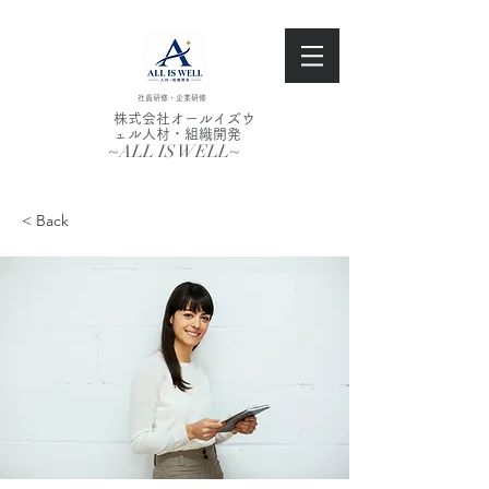
社員研修・企業研修
株式会社オールイズウ
ェル人材・組織開発
~ALL IS WELL~
< Back