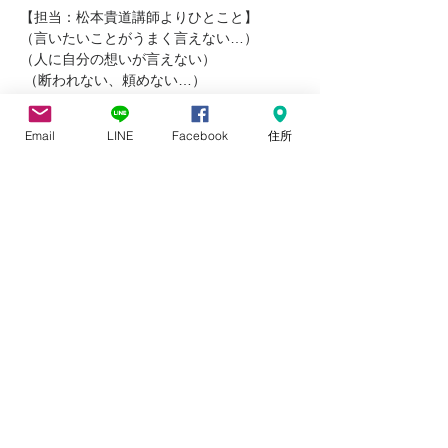
【担当：松本貴道講師よりひとこと】
（言いたいことがうまく言えない…） 
（人に自分の想いが言えない）
 （断われない、頼めない…）
  そんな悩みをお持ちの方へ  言いたいこと
がキチンと言える 
Email
LINE
Facebook
住所
アサーティブコミュニケーション基礎講座
へ ぜひ参加してみてください。
このイベントをシェア
HOME
​研修・講演依頼
会社情報
プライバシーポリシー