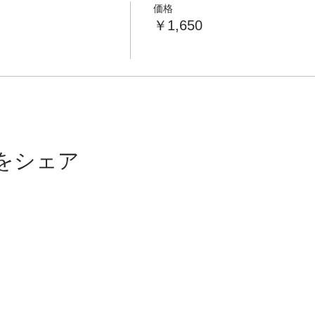
価格
￥1,650
をシェア
カスハラ基本方
修・講演依頼
会社情報
プライバシーポリシー