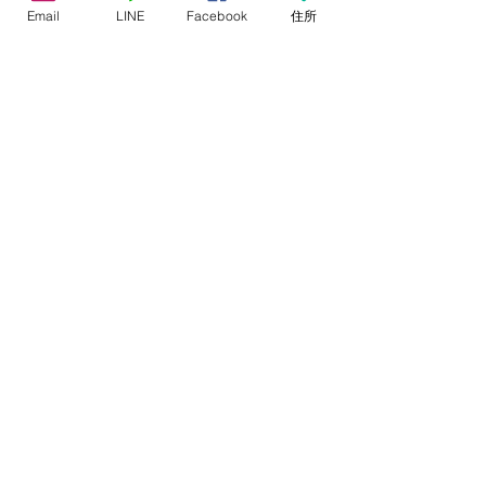
Email
LINE
Facebook
住所
のが子育てです。
そんなこんがらがった頭の中を整理し
て
心の平穏を取り戻しましょう。
ぜひアンガーマネジメントを試してみ
てください。
私は実体験として救われました。
全ての人が救われるとは思いません。
ですが、何かのきっかけになればいい
なと思っています。