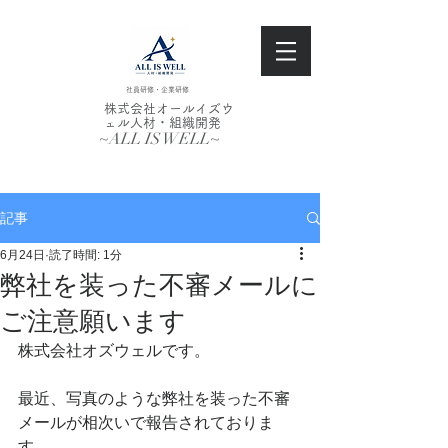
社員研修・企業研修
株式会社オールイズウ
ェル人材・組織開発
~ALL IS WELL~
記事
6月24日
読了時間: 1分
弊社を装った不審メールに
ご注意願います
株式会社オズウェルです。
最近、写真のような弊社を装った不審
メールが相次いで報告されておりま
す。