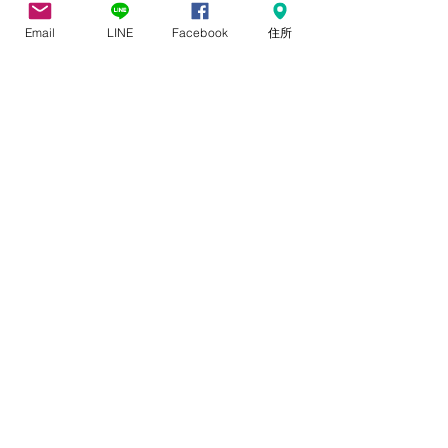
Email
LINE
Facebook
住所
コメント
会社名変更のご案内
祝設立10周年㊗
コメントを追加…
HOME
​研修・講演依頼