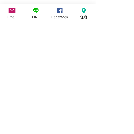
Email
LINE
Facebook
住所
コメント
会社名変更のご案内
コメントを追加…
弊社を装った不
にご注意願いま